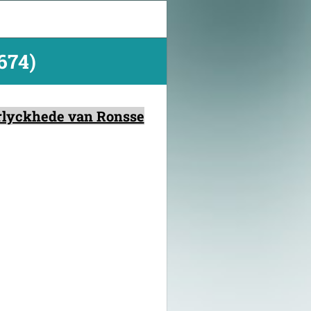
674)
erlyckhede van Ronsse