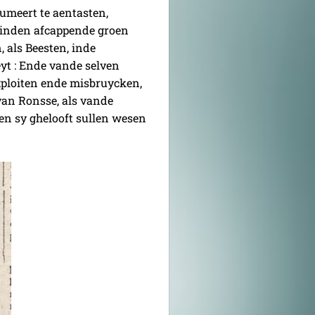
tumeert te aentasten,
 vinden afcappende groen
 als Beesten, inde
yt : Ende vande selven
xploiten ende misbruycken,
an Ronsse, als vande
en sy ghelooft sullen wesen