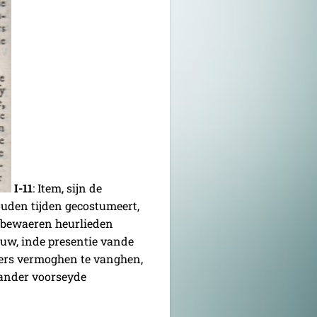
I-11
: Item, sijn de
den tijden gecostumeert,
 bewaeren heurlieden
iuw, inde presentie vande
ers vermoghen te vanghen,
vander voorseyde