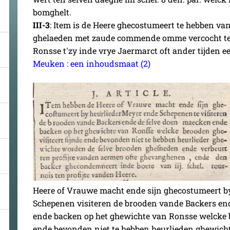
bomghelt.
III-3
: Item is de Heere ghecostumeert te hebben v
ghelaeden met zaude commende omme vercocht te
Ronsse t'zy inde vrye Jaermarct oft ander tijden 
Meuken : een inhoudsmaat (2)
Heere of Vrauwe macht ende sijn ghecostumeert b
Schepenen visiteren de brooden vande Backers en
ende backen op het ghewichte van Ronsse welcke b
ende bevonden niet te hebben heurlieden ghewich