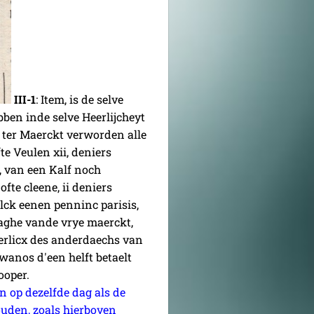
III-1
: Item, is de selve
ben inde selve Heerlijcheyt
 ter Maerckt verworden alle
te Veulen xii, deniers
is, van een Kalf noch
fte cleene, ii deniers
lck eenen penninc parisis,
daghe vande vrye maerckt,
erlicx des anderdaechs van
 wanos d'een helft betaelt
ooper.
n op dezelfde dag als de
ouden, zoals hierboven