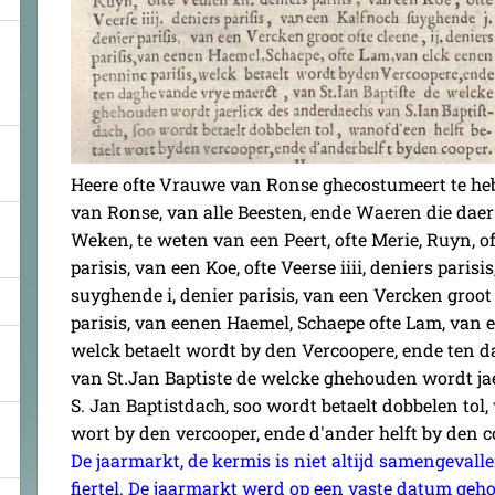
Heere ofte Vrauwe van Ronse ghecostumeert te heb
van Ronse, van alle Beesten, ende Waeren die daer
Weken, te weten van een Peert, ofte Merie, Ruyn, of
parisis, van een Koe, ofte Veerse iiii, deniers paris
suyghende i, denier parisis, van een Vercken groot o
parisis, van eenen Haemel, Schaepe ofte Lam, van e
welck betaelt wordt by den Vercoopere, ende ten 
van St.Jan Baptiste de welcke ghehouden wordt ja
S. Jan Baptistdach, soo wordt betaelt dobbelen tol,
wort by den vercooper, ende d'ander helft by den c
De jaarmarkt, de kermis is niet altijd samengevalle
fiertel. De jaarmarkt werd op een vaste datum geh