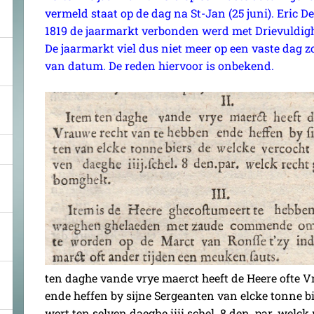
vermeld staat op de dag na St-Jan (25 juni). Eric De
1819 de jaarmarkt verbonden werd met Drievuldigh
De jaarmarkt viel dus niet meer op een vaste dag z
van datum. De reden hiervoor is onbekend.
ten daghe vande vrye maerct heeft de Heere ofte 
ende heffen by sijne Sergeanten van elcke tonne b
wert ten selven daeghe iiii schel. 8 den. par. welck