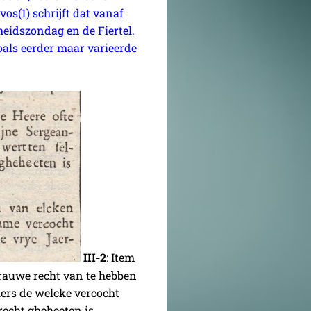
vos(1) schrijft dat vanaf
eidszondag en de Fiertel.
oals eerder maar varieerde
III-2
: Item
Vrauwe recht van te hebben
iers de welcke vercocht
 recht gheheeten is