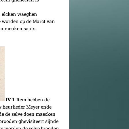
an elcken waeghen
 worden op de Marct van
een meuken sauts.
IV-1
: Item hebben de
y heurlieder Meyer ende
de de selve doen maecken
rooden ghevisiteert sijnde
te worden de selve brooden