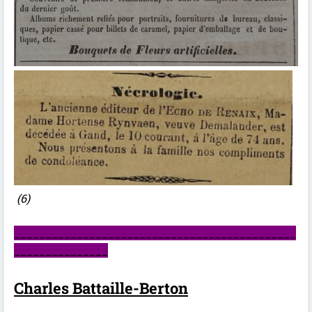
(6)
_____________________________________________
_______________
Charles Battaille-Berton