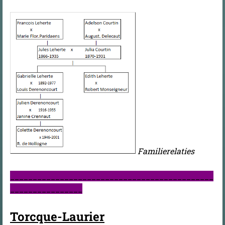
Familierelaties
_____________________________________________
________________
Torcque-Laurier