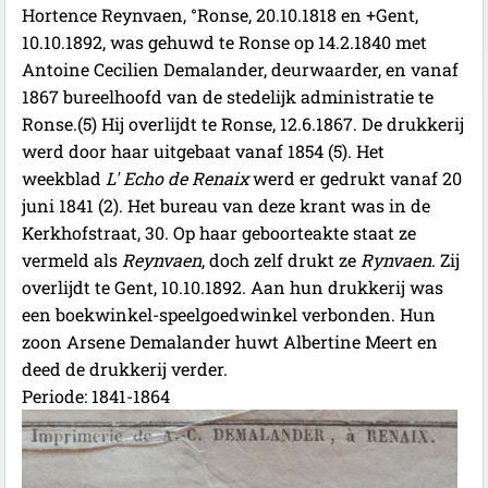
Hortence Reynvaen, °Ronse, 20.10.1818 en +Gent,
10.10.1892, was gehuwd te Ronse op 14.2.1840 met
Antoine Cecilien Demalander, deurwaarder, en vanaf
1867 bureelhoofd van de stedelijk administratie te
Ronse.(5) Hij overlijdt te Ronse, 12.6.1867. De drukkerij
werd door haar uitgebaat vanaf 1854 (5). Het
weekblad
L' Echo de Renaix
werd er gedrukt vanaf 20
juni 1841 (2). Het bureau van deze krant was in de
Kerkhofstraat, 30. Op haar geboorteakte staat ze
vermeld als
Reynvaen
, doch zelf drukt ze
Rynvaen
. Zij
overlijdt te Gent, 10.10.1892.
Aan hun drukkerij was
een boekwinkel-speelgoedwinkel verbonden. Hun
zoon Arsene Demalander huwt Albertine Meert en
deed de drukkerij verder.
Periode: 1841-1864