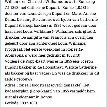
Williame en Charlotte Williame, huwt te Ronse op
7.1.1852 met Catherine Dupont, °Ronse, 1.8.1812,
dochter van Louis Joseph Dupont en Marie Amelie
Denis. De aangifte van het overlijden van Catherine
Dupont (beroep: bakker) in 1881 wordt gedaan door
haar neef Louis Verblame (=Williame?, schrijffout),
drukker. De aangifte van Francois zijn overlijden
gebeurt door zijn achter-neef Louis Williame,
typograaf. Het eerste weekblad in Ronse
Le
Montagnard
werd hier gedrukt in 1832.(3)
Volgens de Popp-kaart was er in 1855 een Joseph
Dupont bakker in de Hoogstraat. Werkte Catherine
als bakker bij haar vader? En was de drukkerij in dit
zelfde gebouw?
Adres: Ronse, Hoogstraat (overlijdensakte). Het
kadasterplan (Popp-kaart) van 1855 vermeldt hem
niet als eigenaar in Ronse.
Periode: 1832-1881.