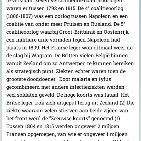
te verslaan. Zeven verschillende coalitieoorlogen
waren er tussen 1792 en 1815. De 4° coalitieoorlog
(1806-1807) was een oorlog tussen Napoleon en een
coalitie van onder meer Pruisen en Rusland. De 5°
coalitieoorlog waarbij Groot-Brittanië en Oostenrijk
een militiare unie vormden tegen Napoleon had
plaats in 1809. Het Franse leger won ditmaal weer na
de slag bij Wagram. De Britten vielen België binnen
vanuit Zeeland om zo Antwerpen te kunnen bereiken
als strategisch punt. Ziekten echter waren toen de
grootste dooddoener. Door malaria en tyfus
gecombineerd met andere infectieziekten werden
veel soldaten geveld. De hoge koorts was fataal. Het
Britse leger trok zich uitgeput terug uit Zeeland.(2) Die
ziekte waaraan velen stierven aan beide zijden van
het front werd de "Zeeuwse koorts" genoemd.(1)
Tussen 1804 en 1815 werden ongeveer 2 miljoen
Fransen opgeroepen, van wie er ongeveer 1 miljoen