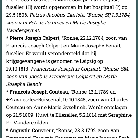
fuselier. Hij wordt opgenomen in het hospitaal (?) op
29.5.1806.
Petrus Jacobus Clariste, °Ronse, SP, 1.3.1784,
zoon van Petrus Joannes en Marie Josephe
Vandergeynst.
* Pierre Joseph Colpert
, °Ronse, 22.12.1784, zoon van
Francois Joseph Colpert en Marie Josephe Benoit,
fuselier. Er wordt verondersteld dat hij
krijgsgevangene is genomen te Leipzig op
19.10.1813.
Franciscus Josephus Colpaert, °Ronse, SM,
zoon van Jacobus Franciscus Colpaert en Maria
Josepha Benoit.
*
Francois Joseph Couteau
,
°Ronse, 13.1.1789 en
+Frasnes-lez-Buissenal, 10.10.1848, zoon van Charles
Couteau en Anne Marie Gyselinck. Wordt ontslagen
op 21.5.1809. Huwt te Ellezelles, 5.2.1814 met Seraphine
Fr. Vandercoilden.
* Augustin Couvreur
, °Ronse, 28.8.1792, zoon van
Emmanuel Francois Couvreur en Marie Isabeau Soek.