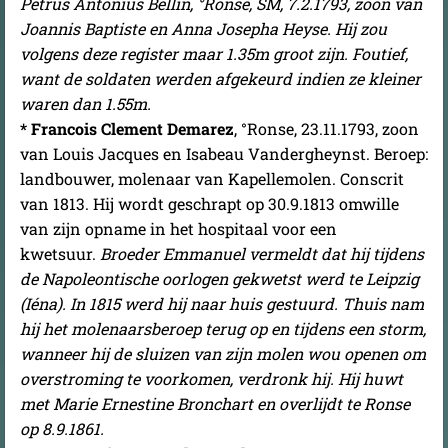
Petrus Antonius Bellin, °Ronse, SM, 7.2.1793, zoon van
Joannis Baptiste en Anna Josepha Heyse. Hij zou
volgens deze register maar 1.35m groot zijn. Foutief,
want de soldaten werden afgekeurd indien ze kleiner
waren dan 1.55m.
* Francois Clement Demarez
, °Ronse, 23.11.1793, zoon
van Louis Jacques en Isabeau Vandergheynst. Beroep:
landbouwer, molenaar van Kapellemolen. Conscrit
van 1813. Hij wordt geschrapt op 30.9.1813 omwille
van zijn opname in het hospitaal voor een
kwetsuur.
Broeder Emmanuel vermeldt dat hij tijdens
de Napoleontische oorlogen gekwetst werd te Leipzig
(Iéna). In 1815 werd hij naar huis gestuurd. Thuis nam
hij het molenaarsberoep terug op en tijdens een storm,
wanneer hij de sluizen van zijn molen wou openen om
overstroming te voorkomen, verdronk hij. Hij huwt
met Marie Ernestine Bronchart en overlijdt te Ronse
op 8.9.1861.