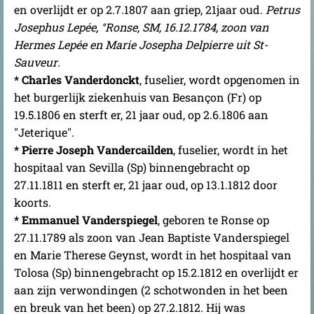
en overlijdt er op 2.7.1807 aan griep, 21jaar oud.
Petrus
Josephus Lepée, °Ronse, SM, 16.12.1784, zoon van
Hermes Lepée en Marie Josepha Delpierre uit St-
Sauveur
.
* Charles Vanderdonckt
, fuselier, wordt opgenomen in
het burgerlijk ziekenhuis van Besançon (Fr) op
19.5.1806 en sterft er, 21 jaar oud, op 2.6.1806 aan
"Jeterique".
* Pierre Joseph Vandercailden
, fuselier, wordt in het
hospitaal van Sevilla (Sp) binnengebracht op
27.11.1811 en sterft er, 21 jaar oud, op 13.1.1812 door
koorts.
* Emmanuel Vanderspiegel
, geboren te Ronse op
27.11.1789 als zoon van Jean Baptiste Vanderspiegel
en Marie Therese Geynst, wordt in het hospitaal van
Tolosa (Sp) binnengebracht op 15.2.1812 en overlijdt er
aan zijn verwondingen (2 schotwonden in het been
en breuk van het been) op 27.2.1812. Hij was