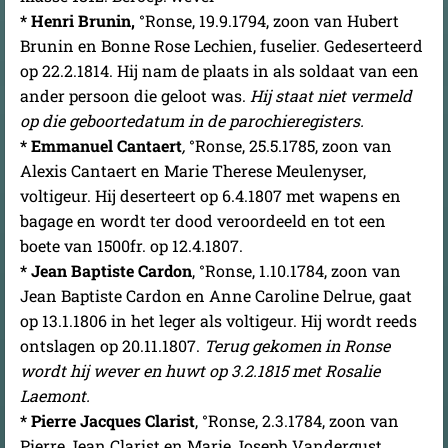
* Henri Brunin,
°Ronse, 19.9.1794, zoon van Hubert
Brunin en Bonne Rose Lechien, fuselier. Gedeserteerd
op 22.2.1814. Hij nam de plaats in als soldaat van een
ander persoon die geloot was.
Hij staat niet vermeld
op die geboortedatum in de parochieregisters.
* Emmanuel Cantaert
,
°Ronse, 25.5.1785, zoon van
Alexis Cantaert en Marie Therese Meulenyser,
voltigeur. Hij deserteert op 6.4.1807 met wapens en
bagage en wordt ter dood veroordeeld en tot een
boete van 1500fr. op 12.4.1807.
* Jean Baptiste Cardon
, °Ronse, 1.10.1784, zoon van
Jean Baptiste Cardon en Anne Caroline Delrue, gaat
op 13.1.1806 in het leger als voltigeur. Hij wordt reeds
ontslagen op 20.11.1807.
Terug gekomen in Ronse
wordt hij wever en huwt op 3.2.1815 met Rosalie
Laemont.
* Pierre Jacques Clarist
, °Ronse, 2.3.1784, zoon van
Pierre Jean Clarist en Marie Joseph Vandergust,