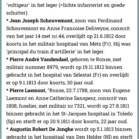
'voltigeur' in het leger (=lichte infanterist en goede
schutter).
* Jean Joseph Schouvemont
, zoon van Ferdinand
Schouvemont en Anne Francoise Deliveyne, conscrit
van het jaar 14 met nr.44, overlijdt op 21.6.1812 door
koorts in het militair hospitaal van Metz (Fr). Hij was
'principal du train d'artillerie' in het leger.
* Pierre André Vandendael
, geboren te Ronse, met
militair nummer 8979, wordt op 19.11.1812 binnen
gebracht in het hospital van Sélestat (Fr) en overlijdt
er op 9.1.1813 door koorts, 30 jaar oud.
* Pierre Laemont
, °Ronse, 23.7.1788, zoon van Eugene
Laemont en Anne Catherine Sanspeur, conscrit van
1808, fuselier, met militair nr.7321, wordt op 27.8.1811
binnen gebracht in het St-Jacques hospitaal in Toledo
(Sp) en sterft er op 20.9.1811 door koorts, 22 jaar oud.
* Augustin Robert De Jonghe
wordt op 5.1.1813 binnen
gebracht in het hospitaal van Den Helder (Nl) en sterft