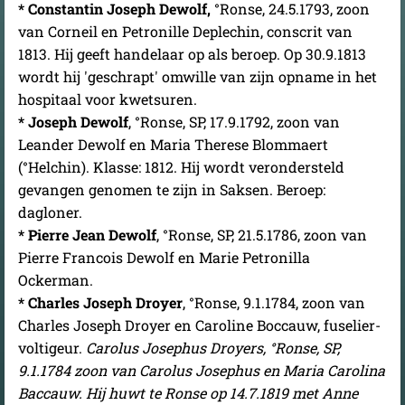
* Constantin Joseph Dewolf,
°Ronse, 24.5.1793, zoon
van Corneil en Petronille Deplechin, conscrit van
1813. Hij geeft handelaar op als beroep. Op 30.9.1813
wordt hij 'geschrapt' omwille van zijn opname in het
hospitaal voor kwetsuren.
* Joseph Dewolf
, °Ronse, SP, 17.9.1792, zoon van
Leander Dewolf en Maria Therese Blommaert
(°Helchin). Klasse: 1812. Hij wordt verondersteld
gevangen genomen te zijn in Saksen. Beroep:
dagloner.
* Pierre Jean Dewolf
, °Ronse, SP, 21.5.1786, zoon van
Pierre Francois Dewolf en Marie Petronilla
Ockerman.
* Charles Joseph Droyer
, °Ronse, 9.1.1784, zoon van
Charles Joseph Droyer en Caroline Boccauw, fuselier-
voltigeur.
Carolus Josephus Droyers, °Ronse, SP,
9.1.1784 zoon van Carolus Josephus en Maria Carolina
Baccauw. Hij huwt te Ronse op 14.7.1819 met Anne