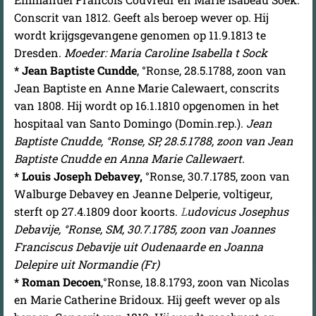
Conscrit van 1812. Geeft als beroep wever op. Hij
wordt krijgsgevangene genomen op 11.9.1813 te
Dresden.
Moeder: Maria Caroline Isabella t Sock
* Jean Baptiste Cundde
, °Ronse, 28.5.1788, zoon van
Jean Baptiste en Anne Marie Calewaert, conscrits
van 1808.
Hij wordt op 16.1.1810 opgenomen in het
hospitaal van Santo Domingo (Domin.rep.).
Jean
Baptiste Cnudde, °Ronse, SP, 28.5.1788, zoon van Jean
Baptiste Cnudde en Anna Marie Callewaert.
* Louis Joseph Debavey,
°Ronse, 30.7.1785, zoon van
Walburge Debavey en Jeanne Delperie, voltigeur,
sterft op 27.4.1809 door koorts.
L
udovicus Josephus
Debavije, °Ronse, SM, 30.7.1785, zoon van Joannes
Franciscus Debavije uit Oudenaarde en Joanna
Delepire uit Normandie (Fr)
* Roman Decoen
,°Ronse, 18.8.1793, zoon van Nicolas
en Marie Catherine Bridoux. Hij geeft wever op als