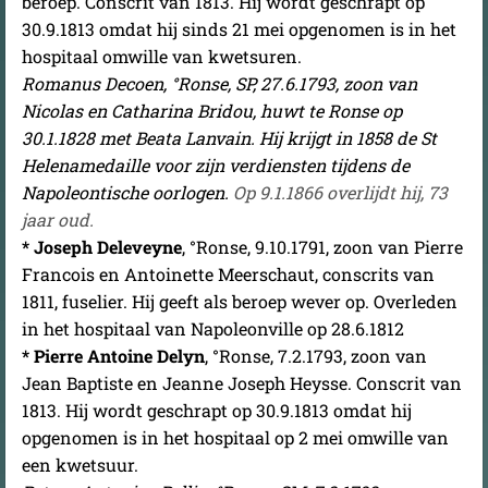
beroep. Conscrit van 1813. Hij wordt geschrapt op
30.9.1813 omdat hij sinds 21 mei opgenomen is in het
hospitaal omwille van kwetsuren.
Romanus Decoen, °Ronse, SP, 27.6.1793, zoon van
Nicolas en Catharina Bridou, huwt te Ronse op
30.1.1828 met Beata Lanvain. Hij krijgt in 1858 de St
Helenamedaille voor zijn verdiensten tijdens de
Napoleontische oorlogen.
Op 9.1.1866 overlijdt hij, 73
jaar oud.
* Joseph Deleveyne
, °Ronse, 9.10.1791, zoon van Pierre
Francois en Antoinette Meerschaut, conscrits van
1811, fuselier. Hij geeft als beroep wever op. Overleden
in het hospitaal van Napoleonville op 28.6.1812
* Pierre Antoine Delyn
, °Ronse, 7.2.1793, zoon van
Jean Baptiste en Jeanne Joseph Heysse. Conscrit van
1813. Hij wordt geschrapt op 30.9.1813 omdat hij
opgenomen is in het hospitaal op 2 mei omwille van
een kwetsuur.