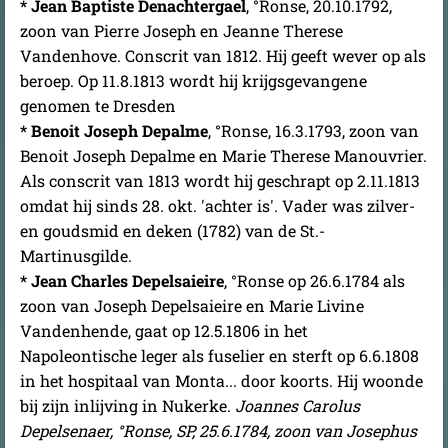
* Jean Baptiste Denachtergael
, °Ronse, 20.10.1792,
zoon van Pierre Joseph en Jeanne Therese
Vandenhove. Conscrit van 1812. Hij geeft wever op als
beroep. Op 11.8.1813 wordt hij krijgsgevangene
genomen te Dresden
* Benoit Joseph Depalme
, °Ronse, 16.3.1793, zoon van
Benoit Joseph Depalme en Marie Therese Manouvrier.
Als conscrit van 1813 wordt hij geschrapt op 2.11.1813
omdat hij sinds 28. okt. 'achter is'. Vader was zilver-
en goudsmid en deken (1782) van de St.-
Martinusgilde.
* Jean Charles Depelsaieire
, °Ronse op 26.6.1784 als
zoon van Joseph Depelsaieire en Marie Livine
Vandenhende, gaat op 12.5.1806 in het
Napoleontische leger als fuselier en sterft op 6.6.1808
in het hospitaal van Monta... door koorts. Hij woonde
bij zijn inlijving in Nukerke.
Joannes Carolus
Depelsenaer, °Ronse, SP, 25.6.1784, zoon van Josephus