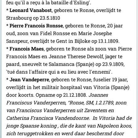
feu qu'il a reçu à la bataille d'Esling'.
*
Leonard Vanabost
, geboren te Ronse, overlijdt te
Strasbourg op 23.5.1810
*
Pierre Francois Ronsse
, geboren te Ronse, 20 jaar
oud, zoon van Fidel Ronsse en Marie Josephe
Sanspeur, overlijdt te Gent in Bijloke op 13.1.1809.
*
Francois Maes
, geboren te Ronse als zoon van Pierre
Francois Maes en Jeanne Therese Dewolf, jager te
paard, sneuvelt te Salamanca (Spanje) op 23.9.1809,
'tué dans l'affaire qui a eu lieu avec l'ennemi'.
*
Jean Vandeperre
, geboren te Ronse, fuselier 19 jaar,
overlijdt in het militair hospitaal van Vitoria (Spanje)
door koorts. Opname op 21.12.1808.
Joannes
Franciscus Vanderperren, °Ronse, SM, 1.2.1789, zoon
van Franciscus Vanderperren uit Zaventem en
Catherina Francisca Vandendoorne.
In Vitoria had de
jonge Spaanse koning , die de kant van Napoleon koos,
zich teruggetrokken en werd daar beschermd door