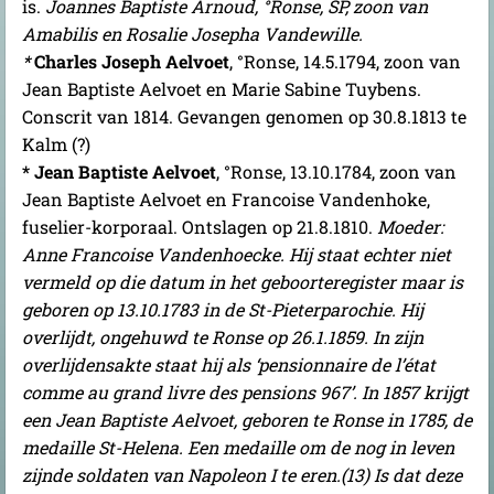
is.
Joannes Baptiste Arnoud, °Ronse, SP, zoon van
Amabilis en Rosalie Josepha Vandewille.
*
Charles Joseph Aelvoet
, °Ronse,
14.5.1794, zoon van
Jean Baptiste Aelvoet en Marie Sabine Tuybens.
Conscrit van 1814. Gevangen genomen op 30.8.1813 te
Kalm (?)
* Jean Baptiste Aelvoet
, °Ronse, 13.10.1784, zoon van
Jean Baptiste Aelvoet en Francoise Vandenhoke,
fuselier-korporaal. Ontslagen op 21.8.1810.
Moeder:
Anne Francoise Vandenhoecke.
Hij staat echter niet
vermeld op die datum in het geboorteregister
maar is
geboren op 13.10.1783 in de St-Pieterparochie. Hij
overlijdt, ongehuwd te Ronse op 26.1.1859. In zijn
overlijdensakte staat hij als ‘pensionnaire de l’état
comme au grand livre des pensions 967’
.
In 1857 krijgt
een Jean Baptiste Aelvoet, geboren te Ronse in 1785, de
medaille St-Helena. Een medaille om de nog in leven
zijnde soldaten van Napoleon I te eren.(13) Is dat deze