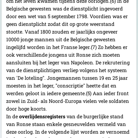
om het leven kwamen tijdens deze oorlogen.(6) In de
Belgische gewesten was de dienstplicht ingevoerd
door een wet van 5 september 1798. Voordien was er
geen dienstplicht zodat dit op grote weerstand
stootte. Vanaf 1800 zouden er jaarlijks ongeveer
10000 jonge mannen uit de Belgische gewesten
ingelijfd worden in het Franse leger.(7) Zo hebben er
ook verschillende jongens uit Ronse zich moeten
aansluiten bij het leger van Napoleon. De rekrutering
van de dienstplichtigen verliep volgens het systeem
van 'De loteling". Jongemannen tussen 19 en 25 jaar
moesten in het leger, "conscriptie" heette dat en
werden geloot in iedere gemeente.(5) Aan ieder front
zowel in Zuid- als Noord-Europa vielen vele soldaten
door hoge koorts.
In de
overlijdensregisters
van de burgerlijke stand
van Ronse staan enkele gesneuvelden vermeld van
deze oorlog. In de volgende lijst worden ze vernoemd