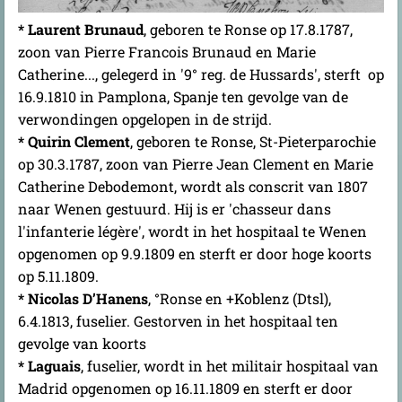
* Laurent Brunaud
, geboren te Ronse op 17.8.1787,
zoon van Pierre Francois Brunaud en Marie
Catherine..., gelegerd in '9° reg. de Hussards', sterft op
16.9.1810 in Pamplona, Spanje ten gevolge van de
verwondingen opgelopen in de strijd.
* Quirin Clement
, geboren te Ronse, St-Pieterparochie
op 30.3.1787, zoon van Pierre Jean Clement en Marie
Catherine Debodemont, wordt als conscrit van 1807
naar Wenen gestuurd. Hij is er 'chasseur dans
l'infanterie légère', wordt in het hospitaal te Wenen
opgenomen op 9.9.1809 en sterft er door hoge koorts
op 5.11.1809.
* Nicolas D’Hanens
, °Ronse en +Koblenz (Dtsl),
6.4.1813, fuselier. Gestorven in het hospitaal ten
gevolge van koorts
* Laguais
, fuselier, wordt in het militair hospitaal van
Madrid opgenomen op 16.11.1809 en sterft er door