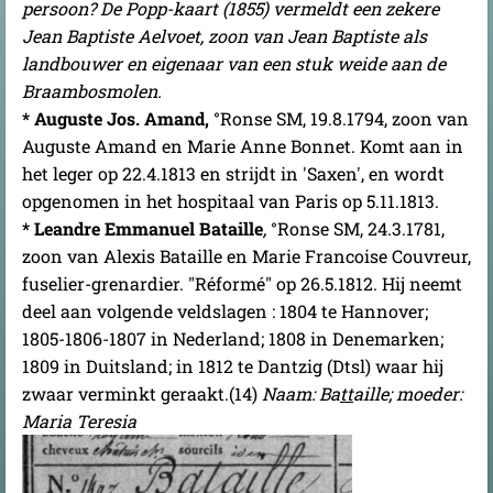
persoon?
De Popp-kaart (1855) vermeldt een zekere
Jean Baptiste Aelvoet, zoon van Jean Baptiste als
landbouwer en eigenaar van een stuk weide aan de
Braambosmolen.
* Auguste Jos. Amand,
°Ronse SM, 19.8.1794, zoon van
Auguste Amand en Marie Anne Bonnet. Komt aan in
het leger op 22.4.1813 en strijdt in 'Saxen', en wordt
opgenomen in het hospitaal van Paris op 5.11.1813.
* Leandre Emmanuel Bataille
,
°Ronse SM, 24.3.1781,
zoon van Alexis Bataille en Marie Francoise Couvreur,
fuselier-grenardier. "Réformé" op 26.5.1812.
Hij neemt
deel aan volgende veldslagen : 1804 te Hannover;
1805-1806-1807 in Nederland; 1808 in Denemarken;
1809 in Duitsland; in 1812 te Dantzig (Dtsl) waar hij
zwaar verminkt geraakt.(14)
Naam: Ba
tt
aille; moeder:
Maria Teresia