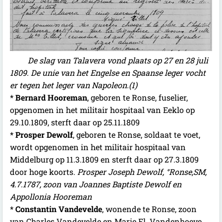
De slag van Talavera vond plaats op 27 en 28 juli
1809. De unie van het Engelse en Spaanse leger vocht
er tegen het leger van Napoleon.(1)
*
Bernard Hooreman
, geboren te Ronse, fuselier,
opgenomen in het militair hospitaal van Eeklo op
29.10.1809, sterft daar op 25.11.1809
*
Prosper Dewolf
, geboren te Ronse, soldaat te voet,
wordt opgenomen in het militair hospitaal van
Middelburg op 11.3.1809 en sterft daar op 27.3.1809
door hoge koorts.
Prosper Joseph Dewolf, °Ronse,SM,
4.7.1787, zoon van Joannes Baptiste Dewolf en
Appollonia Hooreman
*
Constantin Vandevelde
, wonende te Ronse, zoon
van Charles Vandevelde en Marie Fl. Vandenhoeve,