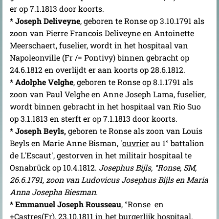
er op 7.1.1813 door koorts.
* Joseph Deliveyne
, geboren te Ronse op 3.10.1791 als
zoon van Pierre Francois Deliveyne en Antoinette
Meerschaert, fuselier, wordt in het hospitaal van
Napoleonville (Fr /= Pontivy) binnen gebracht op
24.6.1812 en overlijdt er aan koorts op 28.6.1812.
* Adolphe Velghe
, geboren te Ronse op 8.1.1791 als
zoon van Paul Velghe en Anne Joseph Lama, fuselier,
wordt binnen gebracht in het hospitaal van Rio Suo
op 3.1.1813 en sterft er op 7.1.1813 door koorts.
* Joseph Beyls,
geboren te Ronse als zoon van Louis
Beyls en Marie Anne Bisman, '
ouvrier
au 1° battalion
de L'Escaut', gestorven in het militair hospitaal te
Osnabrück op 10.4.1812.
Josephus Bijls, °Ronse, SM,
26.6.1791, zoon van Ludovicus Josephus Bijls en Maria
Anna Josepha Biesman.
* Emmanuel Joseph Rousseau
, °Ronse en
+Castres(Fr), 23.10.1811 in het burgerlijk hospitaal.