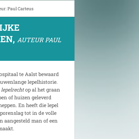
eur: Paul Carteus
IJKE
REN,
AUTEUR PAUL
hospitaal te Aalst bewaard
uwenlange lepelhistorie.
.
lepelrecht
op al het graan
epen of huizen geleverd
heppen. En heeft die lepel
porenslag tot in de volle
en aangesteld man of een
emaakt.