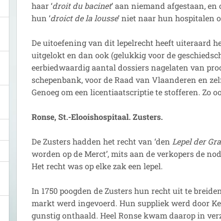
haar ‘
droit du bacinet
’ aan niemand afgestaan, en
hun ‘
droict de la lousse
’ niet naar hun hospitalen 
De uitoefening van dit lepelrecht heeft uiteraard 
uitgelokt en dan ook (gelukkig voor de geschiedsch
eerbiedwaardig aantal dossiers nagelaten van pro
schepenbank, voor de Raad van Vlaanderen en zelf
Genoeg om een licentiaatscriptie te stofferen. Zo o
Ronse,
St.-Elooishospitaal. Zusters.
De Zusters hadden het recht van ‘den
Lepel der Gr
worden op de Merct’, mits aan de verkopers de nod
Het recht was op elke zak een lepel.
In 1750 poogden de Zusters hun recht uit te breide
markt werd ingevoerd. Hun suppliek werd door Ke
gunstig onthaald. Heel Ronse kwam daarop in verz