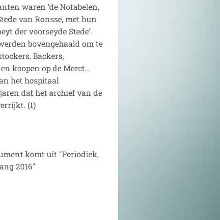
anten waren ‘de Notabelen,
Stede van Ronsse, met hun
yt der voorseyde Stede’.
 werden bovengehaald om te
tockers, Backers,
 en koopen op de Merct...
an het hospitaal
jaren dat het archief van de
rijkt. (1)
cument komt uit "Periodiek,
gang 2016"