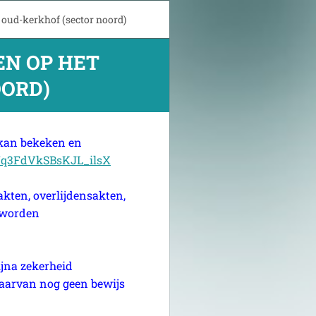
 oud-kerkhof (sector noord)
EN OP HET
OORD)
f kan bekeken en
Uq3FdVkSBsKJL_ilsX
akten, overlijdensakten,
 worden
jna zekerheid
daarvan nog geen bewijs