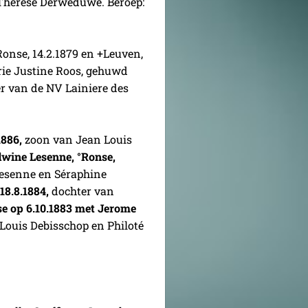
herese Derweduwe. Beroep:
°Ronse, 14.2.1879 en +Leuven,
rie Justine Roos, gehuwd
er van de NV Lainiere des
1886,
zoon van Jean Louis
wine Lesenne, °Ronse,
Lesenne en Séraphine
 18.8.1884,
dochter van
e op 6.10.1883
met Jerome
 Louis Debisschop en Philoté