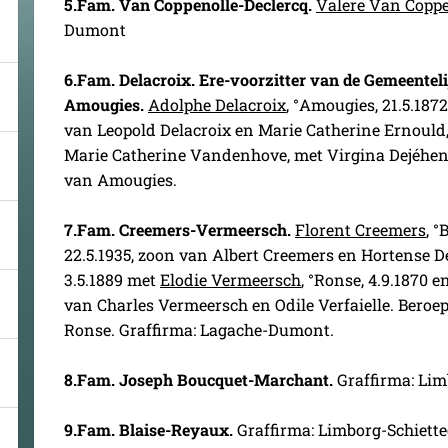
5.
Fam. Van Coppenolle-Declercq.
Valere Van Coppe
Dumont
6.
Fam. Delacroix. Ere-voorzitter van de Gemeenteli
Amougies.
Adolphe Delacroix
, °Amougies, 21.5.187
van Leopold Delacroix en Marie Catherine Ernoul
Marie Catherine Vandenhove, met Virgina Dejéhen
van Amougies.
7.
Fam. Creemers-Vermeersch.
Florent Creemers
, °
22.5.1935, zoon van Albert Creemers en Hortense D
3.5.1889 met
Elodie Vermeersch
, °Ronse, 4.9.1870 e
van Charles Vermeersch en Odile Verfaielle. Beroe
Ronse. Graffirma: Lagache-Dumont.
8.Fam. Joseph Boucquet-Marchant.
Graffirma: Lim
9.
Fam. Blaise-Reyaux.
Graffirma: Limborg-Schiette