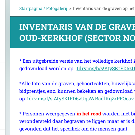
Startpagina / Fotogalerij
>
Inventaris van de graven op het
INVENTARIS VAN DE GRAV
OUD-KERKHOF (SECTOR N
* Een uitgebreide versie van het volledige kerkho
gedownload worden op
:
1drv.ms/b/s!AtySKtFD6z
*Alle foto van de graven, geboorteakten, huwelijks
bidprentjes, enz. kunnen bekeken en gedownload
op:
1drv.ms/f/s!AtySKtFD6zUqsWRadlKqZrPFOeav
* Personen weergegeven
in het rood
worden met bi
verondersteld daar begraven te liggen maar er is 
gevonden dat het specifiek om die mensen gaat.