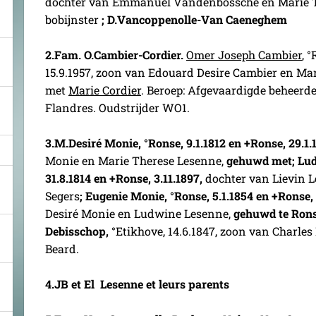
dochter van Emmanuel Vandenbossche en Marie T
bobijnster
; D.Vancoppenolle-Van Caeneghem
2.
Fam. O.Cambier-Cordier.
Omer Joseph Cambier
, 
15.9.1957, zoon van Edouard Desire Cambier en Ma
met
Marie Cordier
. Beroep: Afgevaardigde beheerd
Flandres. Oudstrijder WO1.
3.
M.Desiré Monie, °Ronse, 9.1.1812 en +Ronse, 29.1.
Monie en Marie Therese Lesenne,
gehuwd met; Lud
31.8.1814 en +Ronse, 3.11.1897,
dochter van Lievin 
Segers
; Eugenie Monie, °Ronse, 5.1.1854 en +Ronse,
Desiré Monie en Ludwine Lesenne,
gehuwd
te Rons
Debisschop,
°Etikhove, 14.6.1847, zoon van Charles
Beard.
4.
JB et El Lesenne et leurs parents