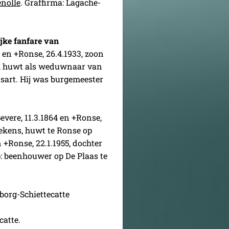
nolle
. Graffirma: Lagache-
jke fanfare van
2 en +Ronse, 26.4.1933, zoon
d, huwt als weduwnaar van
sart. Hij was burgemeester
Bevere, 11.3.1864 en +Ronse,
ekens, huwt te Ronse op
n +Ronse, 22.1.1955, dochter
p: beenhouwer op De Plaas te
borg-Schiettecatte
catte.